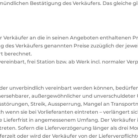
nmündlichen Bestätigung des Verkäufers. Das gleiche 
er Verkäufer an die in seinen Angeboten enthaltenen 
g des Verkäufers genannten Preise zuzüglich der jewei
t berechnet.
 vereinbart, frei Station bzw. ab Werk incl. normaler Ve
h oder unverbindlich vereinbart werden können, bedürfen
hersehbarer, außergewöhnlicher und unverschuldeter U
störungen, Streik, Aussperrung, Mangel an Transportmi
 wenn sie bei Vorlieferanten eintreten – verlängert si
die Lieferfrist in angemessenem Umfang. Der Verkäufer i
treten. Sofern die Lieferverzögerung länger als drei Mo
ferzeit oder wird der Verkäufer von der Lieferverpflich