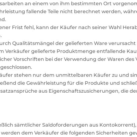
ungsarbeiten an einem von ihm bestimmten Ort vorgen
rleistung fallende Teile nicht berechnet werden, währ
nd.
er Frist fehl, kann der Käufer nach seiner Wahl Her
.
rch Qualitätsmängel der gelieferten Ware verursacht i
m Verkäufer gelieferte Produktmenge entfallende Kauf
icher Vorschriften bei der Verwendung der Waren des Ve
sgeschlossen.
fer stehen nur dem unmittelbaren Käufer zu und sind
ießend die Gewährleistung für die Produkte und schli
nsersatzansprüche aus Eigenschaftszusicherungen, die d
hließlich sämtlicher Saldoforderungen aus Kontokorren
, werden dem Verkäufer die folgenden Sicherheiten gew