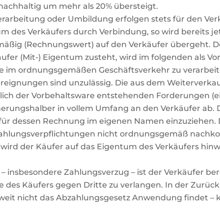
 nachhaltig um mehr als 20% übersteigt.
rarbeitung oder Umbildung erfolgen stets für den Verk
tum des Verkäufers durch Verbindung, so wird bereits je
lmäßig (Rechnungswert) auf den Verkäufer übergeht. D
ufer (Mit-) Eigentum zusteht, wird im folgenden als V
are im ordnungsgemäßen Geschäftsverkehr zu verarbeit
ereignungen sind unzulässig. Die aus dem Weiterverka
lich der Vorbehaltsware entstehenden Forderungen (ei
icherungshalber in vollem Umfang an den Verkäufer ab. 
für dessen Rechnung im eigenen Namen einzuziehen.
 Zahlungsverpflichtungen nicht ordnungsgemäß nachk
e wird der Käufer auf das Eigentum des Verkäufers hin
 – insbesondere Zahlungsverzug – ist der Verkäufer b
 des Käufers gegen Dritte zu verlangen. In der Zurüc
oweit nicht das Abzahlungsgesetz Anwendung findet – k