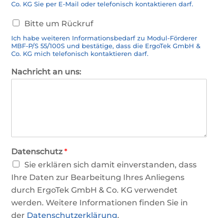
D
Co. KG Sie per E-Mail oder telefonisch kontaktieren darf.
a
R
t
Bitte um Rückruf
ü
e
Ich habe weiteren Informationsbedarf zu Modul-Förderer
c
n
MBF-P/S 55/100S und bestätige, dass die ErgoTek GmbH &
k
Co. KG mich telefonisch kontaktieren darf.
r
u
Nachricht an uns:
f
Datenschutz
*
Sie erklären sich damit einverstanden, dass
Ihre Daten zur Bearbeitung Ihres Anliegens
durch ErgoTek GmbH & Co. KG verwendet
werden. Weitere Informationen finden Sie in
der
Datenschutzerklärung
.