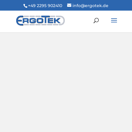
+49 2295 902410
info@ergotek.de
ErgoTek – Ihr
Spezialist für
Fördertechnik &
Produktions-
Automatisierung