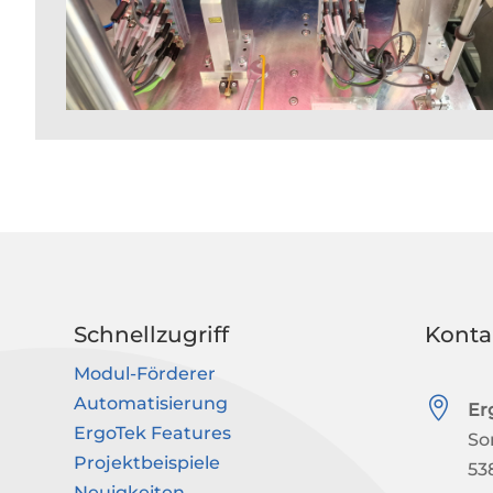
Schnellzugriff
Konta
Modul-Förderer
Automatisierung

Er
ErgoTek Features
So
Projektbeispiele
53
Neuigkeiten