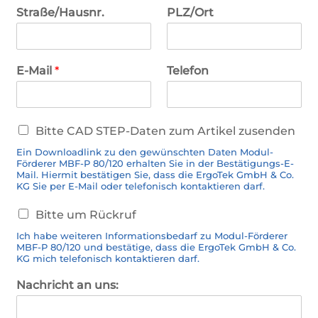
Straße/Hausnr.
PLZ/Ort
E-Mail
*
Telefon
C
Bitte CAD STEP-Daten zum Artikel zusenden
A
Ein Downloadlink zu den gewünschten Daten Modul-
D
Förderer MBF-P 80/120 erhalten Sie in der Bestätigungs-E-
-
Mail. Hiermit bestätigen Sie, dass die ErgoTek GmbH & Co.
D
KG Sie per E-Mail oder telefonisch kontaktieren darf.
a
R
t
Bitte um Rückruf
ü
e
Ich habe weiteren Informationsbedarf zu Modul-Förderer
c
n
MBF-P 80/120 und bestätige, dass die ErgoTek GmbH & Co.
k
KG mich telefonisch kontaktieren darf.
r
u
Nachricht an uns:
f