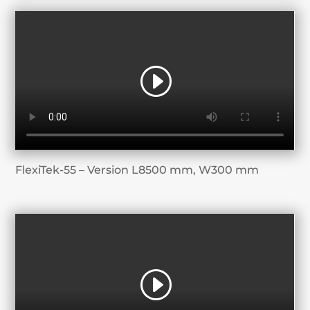
FlexiTek-55 – Version L8500 mm, W300 mm