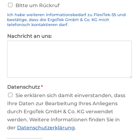
R
t
Bitte um Rückruf
ü
e
Ich habe weiteren Informationsbedarf zu FlexiTek-55 und
c
n
bestätige, dass die ErgoTek GmbH & Co. KG mich
k
telefonisch kontaktieren darf.
r
u
Nachricht an uns:
f
Datenschutz
*
Sie erklären sich damit einverstanden, dass
Ihre Daten zur Bearbeitung Ihres Anliegens
durch ErgoTek GmbH & Co. KG verwendet
werden. Weitere Informationen finden Sie in
der
Datenschutzerklärung
.